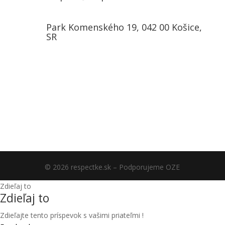
Park Komenského 19, 042 00 Košice,
SR
Budúcnosť spoločnosti je v
našich rukách!
© 2026 respectke.sk – Podporujeme OZE
Zdieľaj to
Zdieľaj to
Zdieľajte tento príspevok s vašimi priateľmi !