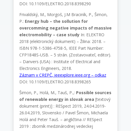
DOI: 10.1109/ELEKTRO.2018.8398290
Frivaldský, M., Morgoš, J.M Braciník, P., Šimon,
P.:
Energy hub – the sollution for
overcomming negative impacts of massive
electromobility – case study
In: ELEKTRO
2018 (elektronický dokument) – Žilina: 2018. –
ISBN 978-1-5386-4758-5, IEEE Part Number:
CFP1848S-USB. – 5 strán. (Zostavovateľ, editor).
– Danvers (USA) : Institute of Electrical and
Electronics Engineers, 2018.
Záznam v CREPČ
,
ieeexplore.ieee.org – odkaz
DOI: 10.1109/ELEKTRO.2018.8398265
Šimon, P., Holá, M., Tauš, P.,:
Possible sources
of renewable energy in slovak area
[textový
dokument (print)] : RESpect 2019, 24.04.2019-
26.04.2019, Slovensko / Pavel Šimon, Michaela
Holá and Peter Tauš. – angličtina // RESpect
2019 : zborník medzinárodnej vedeckej