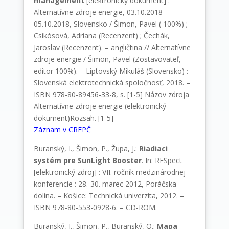
management
[elektronický dokument] :
Alternatívne zdroje energie, 03.10.2018-
05.10.2018, Slovensko / Šimon, Pavel ( 100%) ;
Csikósová, Adriana (Recenzent) ; Čechák,
Jaroslav (Recenzent). – angličtina // Alternatívne
zdroje energie / Šimon, Pavel (Zostavovateľ,
editor 100%). – Liptovský Mikuláš (Slovensko) :
Slovenská elektrotechnická spoločnosť, 2018. –
ISBN 978-80-89456-33-8, s. [1-5] Názov zdroja
Alternatívne zdroje energie (elektronický
dokument)Rozsah. [1-5]
Záznam v CREPČ
Buranský, I., Šimon, P., Župa, J.:
Riadiaci
systém pre SunLight Booster
. In: RESpect
[elektronický zdroj] : VII. ročník medzinárodnej
konferencie : 28.-30. marec 2012, Poráčska
dolina. – Košice: Technická univerzita, 2012. –
ISBN 978-80-553-0928-6. – CD-ROM.
Buranský, I., Šimon, P., Buranský, O.:
Mapa