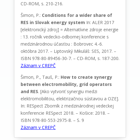
CD-ROM, s. 210-216.
Šimon, P.:
Conditions for a wider share of
RES in Slovak energy system
In: ALER 2017
[elektronický zdroj] = Alternatívne zdroje energie
: 13. ročník vedecko-odbornej konferencie s
medzinárodnou účasťou : Bobrovec 4.-6.
októbra 2017. – Liptovský Mikuláš: SES, 2017. –
ISBN 978-80-89456-30-7. – CD-ROM, s. 187-200.
Záznam v CREPČ
Šimon, P., Tauš, P.:
How to create synergy
between electromobility, grid operators
and RES
. [Ako vytvoriť synergiu medzi
elektromobilitou, elektrizačnou sústavou a OZE].
In: RESpect Zborník z medzinárodnej vedeckej
konferencie RESpect 2018. – Košice: 2018. –
ISBN 978-80-553-2975-8. – S. 9
Záznam v CREPČ