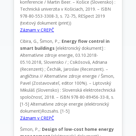
konferencie / Martin Beer. – Košice (Slovensko) :
Technická univerzita v Košiciach, 2019. – ISBN
978-80-553-3308-3, s. 72-75, RESpect 2019
(textový dokument (print))
Záznam v CREPČ
Cibira, G., Šimon, P.,:
Energy flow control in
smart buildings
[elektronický dokument] :
Alternatívne zdroje energie, 03.10.2018-
05.10.2018, Slovensko / ; Csikósová, Adriana
(Recenzent) ; Čechák, Jaroslav (Recenzent). –
angličtina // Alternatívne zdroje energie / Šimon,
Pavel (Zostavovateľ, editor 100%). – Liptovský
Mikuláš (Slovensko) : Slovenská elektrotechnická
spoločnosť, 2018. – ISBN 978-80-89456-33-8, s.
[1-5] Alternatívne zdroje energie (elektronický
dokument)Rozsahs. [1-5]
Záznam v CREPČ
Šimon, P.,:
Design of low-cost home energy