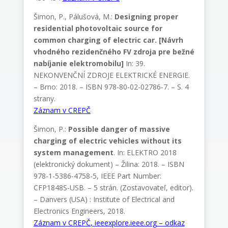
Šimon, P., Pálušová, M.:
Designing proper
residential photovoltaic source for
common charging of electric car. [Návrh
vhodného rezidenčného FV zdroja pre bežné
nabíjanie elektromobilu]
In: 39.
NEKONVENČNÍ ZDROJE ELEKTRICKÉ ENERGIE.
– Brno: 2018. – ISBN 978-80-02-02786-7. – S. 4
strany.
Záznam v CREPČ
Šimon, P.:
Possible danger of massive
charging of electric vehicles without its
system management
. In: ELEKTRO 2018
(elektronický dokument) – Žilina: 2018. – ISBN
978-1-5386-4758-5, IEEE Part Number:
CFP1848S-USB. – 5 strán. (Zostavovateľ, editor).
– Danvers (USA) : Institute of Electrical and
Electronics Engineers, 2018.
Záznam v CREPČ
,
ieeexplore.ieee.org – odkaz